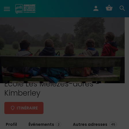
École Les Mélèzes-dorés -
Kimberley
ITINÉRAIRE
Profil
Événements
Autres adresses
2
45