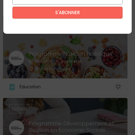
Ce site est protégé par reCAPTCHA. La
politique de confidentialité
et
les
conditions d'utilisation
de Google s’appliquent.
CLOSED
Programme Nutrition Holistique
604.708.5100, poste 1405
Grand Vancouver
Éducation
CLOSED
Programme Développement et
Gestion en Économie Sociale