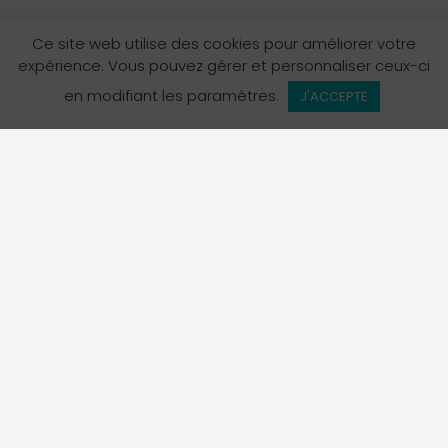
Ce site web utilise des cookies pour améliorer votre
expérience. Vous pouvez gérer et personnaliser ceux-ci
en modifiant les paramètres.
J'ACCEPTE
L’Annuaire des services en français en Colombie-
Britannique est un projet de La Fédération des
francophones de la Colombie-Britannique, organisme
porte-parole officiel de la communauté francophone de
la province.
Suivez-nous sur Instagram!