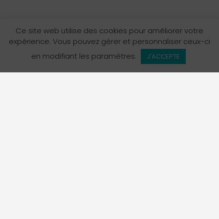
Ce site web utilise des cookies pour améliorer votre
expérience. Vous pouvez gérer et personnaliser ceux-ci
en modifiant les paramètres.
J'ACCEPTE
L’Annuaire des services en français en Colombie-
Britannique est un projet de La Fédération des
francophones de la Colombie-Britannique, organisme
porte-parole officiel de la communauté francophone de
la province.