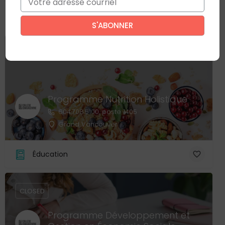
Ce site est protégé par reCAPTCHA. La
politique de confidentialité
et
les
conditions d'utilisation
de Google s’appliquent.
CLOSED
Programme Nutrition Holistique
604.708.5100, poste 1405
Grand Vancouver
Éducation
CLOSED
Programme Développement et