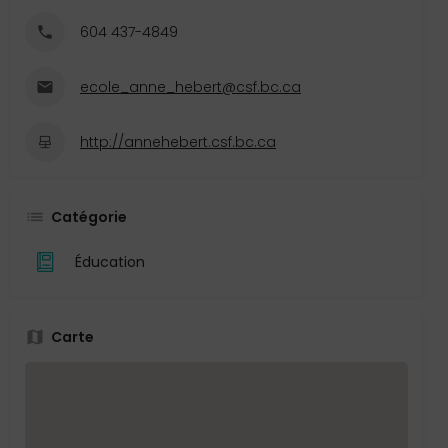
604 437-4849
ecole_anne_hebert@csf.bc.ca
http://annehebert.csf.bc.ca
Catégorie
Éducation
Carte