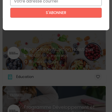
Ce site est protégé par reCAPTCHA. La
politique de confidentialité
et
les
conditions d'utilisation
de Google s’appliquent.
CLOSED
Programme Nutrition Holistique
604.708.5100, poste 1405
Grand Vancouver
Éducation
CLOSED
Programme Développement et