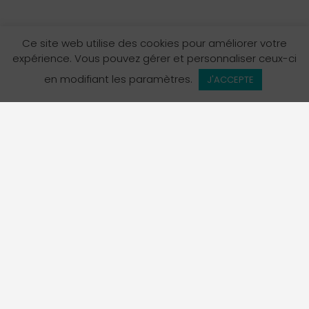
Ce site web utilise des cookies pour améliorer votre
expérience. Vous pouvez gérer et personnaliser ceux-ci
en modifiant les paramètres.
J'ACCEPTE
L’Annuaire des services en français en Colombie-
Britannique est un projet de La Fédération des
francophones de la Colombie-Britannique, organisme
porte-parole officiel de la communauté francophone de
la province.