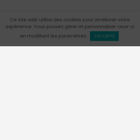
Ce site web utilise des cookies pour améliorer votre
expérience. Vous pouvez gérer et personnaliser ceux-ci
en modifiant les paramètres.
J'ACCEPTE
L’Annuaire des services en français en Colombie-
Britannique est un projet de La Fédération des
francophones de la Colombie-Britannique, organisme
porte-parole officiel de la communauté francophone de
la province.