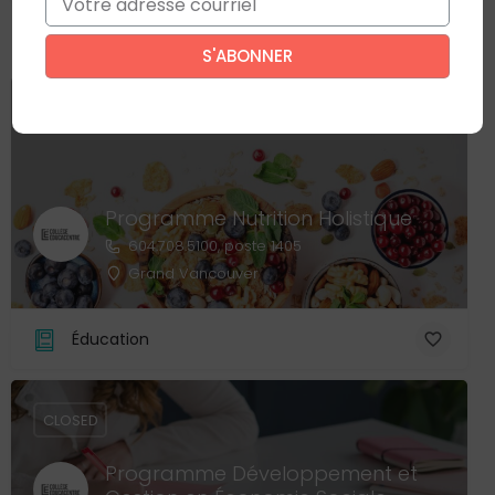
Ce site est protégé par reCAPTCHA. La
politique de confidentialité
et
les
conditions d'utilisation
de Google s’appliquent.
CLOSED
Programme Nutrition Holistique
604.708.5100, poste 1405
Grand Vancouver
Éducation
CLOSED
Programme Développement et