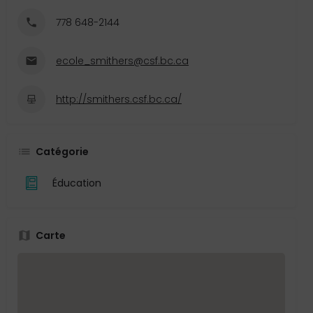
778 648-2144
ecole_smithers@csf.bc.ca
http://smithers.csf.bc.ca/
Catégorie
Éducation
Carte