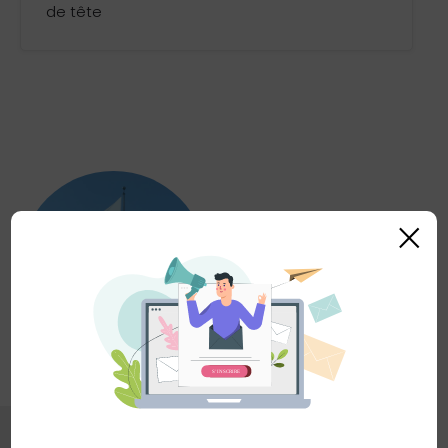
de tête
×
(6)
Drapeaux