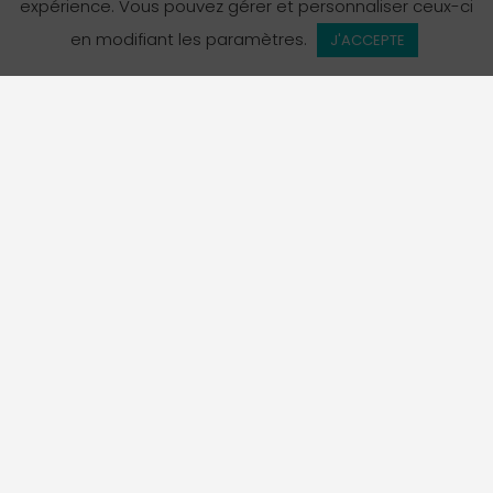
expérience. Vous pouvez gérer et personnaliser ceux-ci
en modifiant les paramètres.
J'ACCEPTE
L’Annuaire des services en français en Colombie-
Britannique est un projet de La Fédération des
francophones de la Colombie-Britannique, organisme
porte-parole officiel de la communauté francophone de
la province.
Suivez-nous sur Instagram!