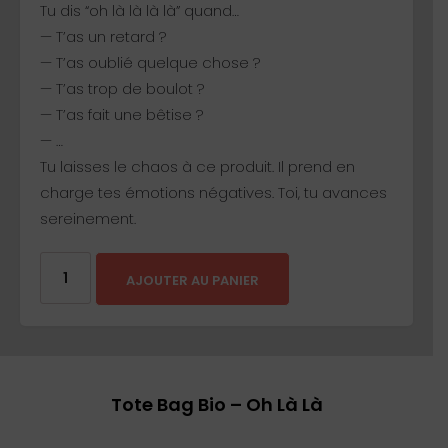
Tu dis “oh là là là là” quand…
— T’as un retard ?
— T’as oublié quelque chose ?
— T’as trop de boulot ?
— T’as fait une bêtise ?
— …
Tu laisses le chaos à ce produit. Il prend en
charge tes émotions négatives. Toi, tu avances
sereinement.
AJOUTER AU PANIER
Tote Bag Bio – Oh Là Là