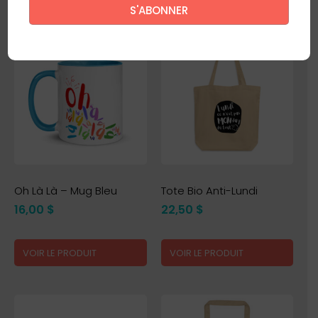
Produits similaires
Ce site est protégé par reCAPTCHA. La
politique de confidentialité
et
les
conditions d'utilisation
de Google s’appliquent.
Oh Là Là – Mug Bleu
Tote Bio Anti-Lundi
16,00
$
22,50
$
VOIR LE PRODUIT
VOIR LE PRODUIT