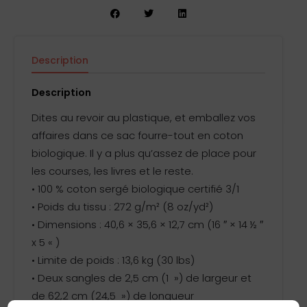
Description
Informations complémentaires
Avis (0)
Description
Dites au revoir au plastique, et emballez vos
affaires dans ce sac fourre-tout en coton
biologique. Il y a plus qu’assez de place pour
les courses, les livres et le reste.
• 100 % coton sergé biologique certifié 3/1
• Poids du tissu : 272 g/m² (8 oz/yd²)
• Dimensions : 40,6 × 35,6 × 12,7 cm (16 ″ × 14 ½ ″
x 5 « )
• Limite de poids : 13,6 kg (30 lbs)
• Deux sangles de 2,5 cm (1 ») de largeur et
de 62,2 cm (24,5 ») de longueur