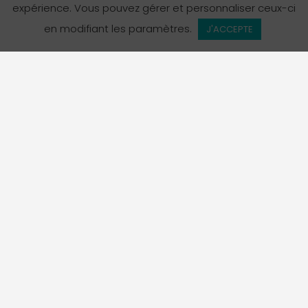
expérience. Vous pouvez gérer et personnaliser ceux-ci
en modifiant les paramètres.
J'ACCEPTE
L’Annuaire des services en français en Colombie-
Britannique est un projet de La Fédération des
francophones de la Colombie-Britannique, organisme
porte-parole officiel de la communauté francophone de
la province.
Suivez-nous sur Instagram!