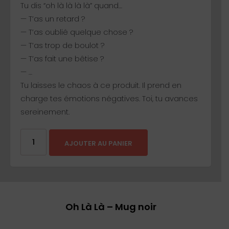
Tu dis “oh là là là là” quand…
— T’as un retard ?
— T’as oublié quelque chose ?
— T’as trop de boulot ?
— T’as fait une bêtise ?
— …
Tu laisses le chaos à ce produit. Il prend en
charge tes émotions négatives. Toi, tu avances
sereinement.
AJOUTER AU PANIER
Oh Là Là – Mug noir