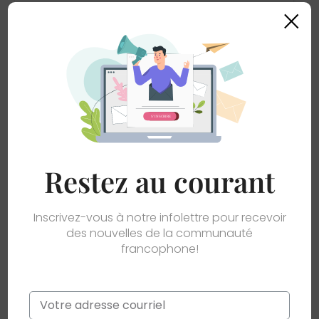
×
• Matériau sans plomb et sans BPA
• Rebord, intérieur et poignée colorés
• Passe au lave-vaisselle et au micro-ondes
Restez au courant
Inscrivez-vous à notre infolettre pour recevoir
des nouvelles de la communauté
francophone!
Email
*
(6)
Drapeaux