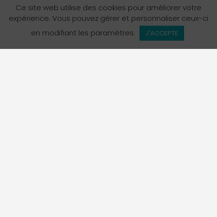
Ce site web utilise des cookies pour améliorer votre
expérience. Vous pouvez gérer et personnaliser ceux-ci
en modifiant les paramètres.
J'ACCEPTE
L’Annuaire des services en français en Colombie-
Britannique est un projet de La Fédération des
francophones de la Colombie-Britannique, organisme
porte-parole officiel de la communauté francophone de
la province.
Suivez-nous sur Instagram!