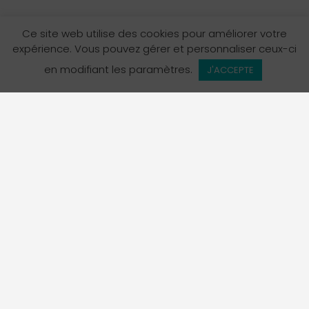
Ce site web utilise des cookies pour améliorer votre
expérience. Vous pouvez gérer et personnaliser ceux-ci
en modifiant les paramètres.
J'ACCEPTE
L’Annuaire des services en français en Colombie-
Britannique est un projet de La Fédération des
francophones de la Colombie-Britannique, organisme
porte-parole officiel de la communauté francophone de
la province.