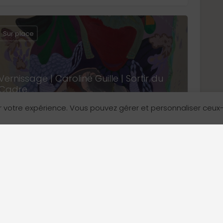
Sur place
Vernissage | Caroline Guille | Sortir du
Cadre
Grand Vancouver
r votre expérience. Vous pouvez gérer et personnaliser ceux
17 septembre 2026 18:00 - 17 septembre 2026 20:00
Arts et culture
Devenir annonceur
Contactez-nous!
Sur place
Nos formules
1575, 7e Avenue Ou
Vancouver (C.-B.) 
Comment ça fonctionne
Boîte à outils des annonceurs