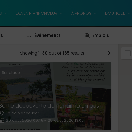
S
DEVENIR ANNONCEUR
À PROPOS
BOUTIQUE
es
Événements
Emplois
Showing
1-30
out of
185
results
Sur place
Sortie découverte de nanaimo en bus
Île de Vancouver
29 août 2026 09:45 - 29 août 2026 13:00