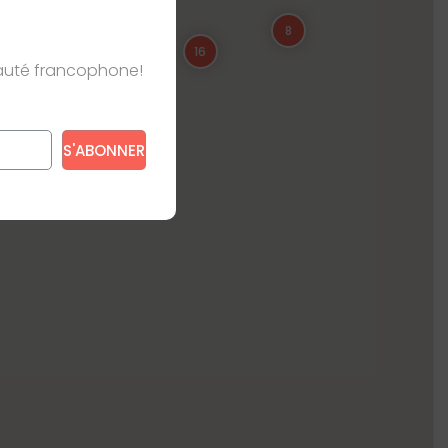
8
16
nauté francophone!
e s’appliquent.