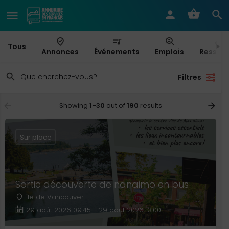
Tous
Annonces
Événements
Emplois
Ressou
Filtres
Showing
1-30
out of
190
results
Sur place
Sortie découverte de nanaimo en bus
Île de Vancouver
29 août 2026 09:45 - 29 août 2026 13:00