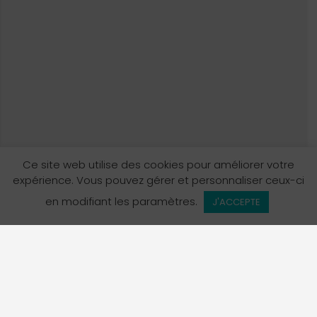
Ce site web utilise des cookies pour améliorer votre
expérience. Vous pouvez gérer et personnaliser ceux-ci
Vue de la carte
en modifiant les paramètres.
J'ACCEPTE