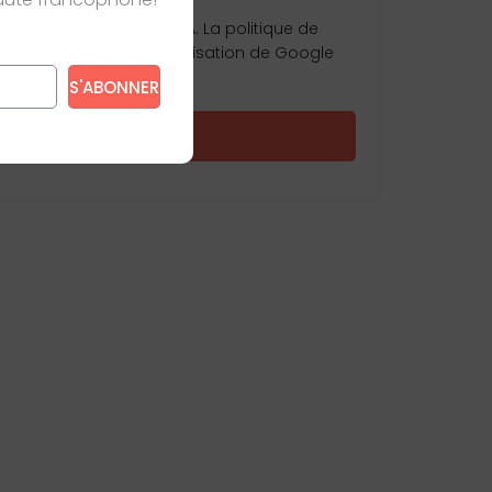
st protégé par reCAPTCHA. La
politique de
ité
et les
conditions d'utilisation
de Google
s’appliquent.
e s’appliquent.