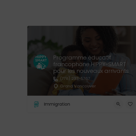
Programme éducatif
francophone HIPPY-SMART
pour les nouveaux arrivants
(778) 233-5767
Grand Vancouver
Immigration