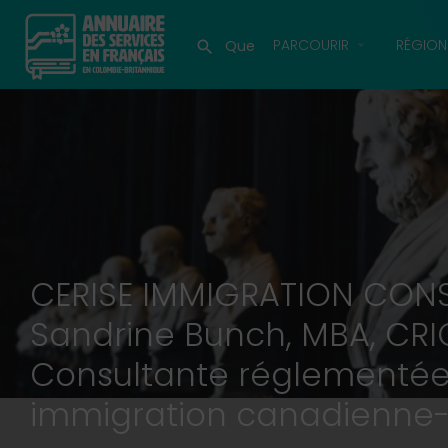
PARCOURIR
RÉGION
CERISE IMMIGRATION CONS
Sandrine Bunch, MBA, CRI
Consultante réglementée
immigration canadienne