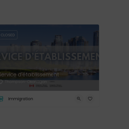
CLOSED
Service d'établissement
Thompson-Okanagan
Immigration