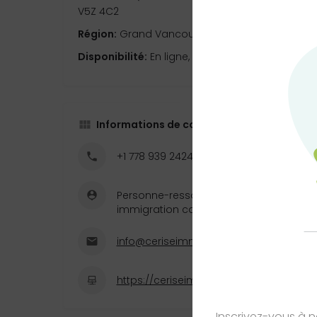
V5Z 4C2
Région:
Grand Vancouver
Disponibilité:
En ligne, Sur place
Informations de contact
+1 778 939 2424
Personne-ressource : Sandrine Bunch, 
immigration canadienne-CISR (CRIC-CI
info@ceriseimmigration.ca
https://ceriseimmigration.ca
Inscrivez-vous à 