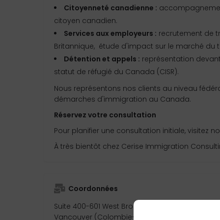
Citoyenneté canadienne :
accompagnement 
citoyen canadien.
Services aux employeurs :
recrutement de tr
Britannique, étude d'impact sur le marché du tr
Détention et appels :
représentation devant
statut de réfugié du Canada (CISR).
Nous représentons nos clients au niveau fédéral 
démarches d'immigration au Canada.
Réservez votre consultation
Pour planifier une consultation initiale, visitez 
À très bientôt chez Cerise Immigration Consulti
Coordonnées
Suite 400-601 West Broadway
Vancouver (Colombie-Britannique)