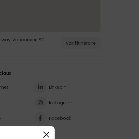
dway, Vancouver, BC,
Voir l’itinéraire
ciaux
ernet
LinkedIn
Instagram
e
Facebook
×