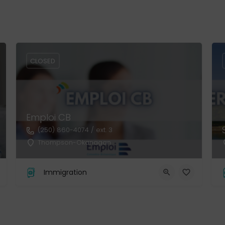
CLOSED
Emploi CB
(250) 860-4074 / ext. 3
Thompson-Okanagan
Immigration