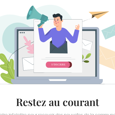
Contacter
Votre nom
Votre adresse 
Votre messag
Consultante réglementée en
SR)
Restez au courant
notre infolettre pour recevoir des nouvelles de la commu