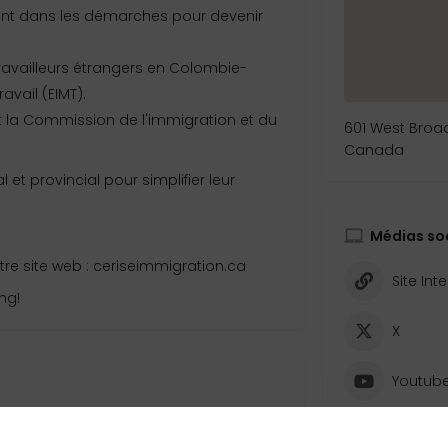
dans les démarches pour devenir
availleurs étrangers en Colombie-
avail (EIMT).
 la Commission de l'immigration et du
601 West Broa
Canada
et provincial pour simplifier leur
Médias so
notre site web : ceriseimmigration.ca
Site Int
ng!
X
Youtub