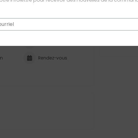
Ce site e
confidential
Cartes bancaires acceptées
Conseil
égé par reCAPTCHA. La
politique de confidentialité
et les
conditions d'utilisation
de Googl
n
Expert
on
Rendez-vous