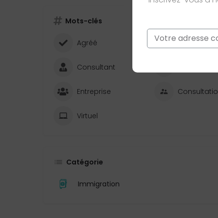
Mots-clés
Email
*
Agréé
Ce site est prot
Consultant
Immigratio
Entreprise
Consultati
Virtuel
Catégorie
Immigration