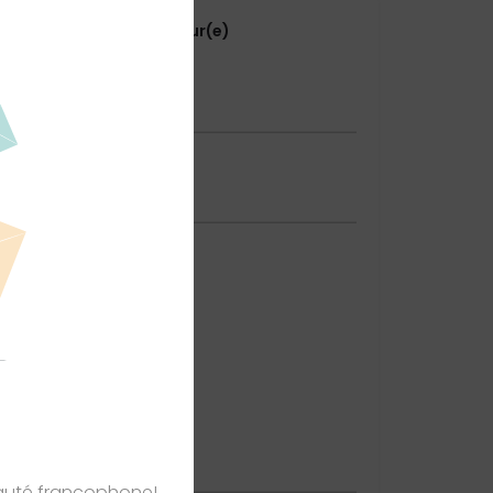
 directement l'annonceur(e)
courriel
e
nauté francophone!