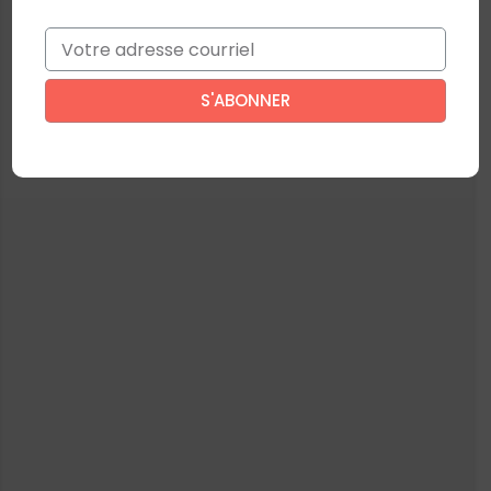
Email
*
Ce site est protégé par reCAPTCHA. La
politique de confidentialité
et
les
conditions d'utilisation
de Google s’appliquent.