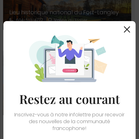
Lieu historique national du Fort-Langley
604-513-4777
Vallée du Fraser
×
Tourisme
CLOSED
Lieux historiques nationaux Fort Rodd Hill et
Restez au courant
du Phare-de-Fisgard
250 478-5849
Grand Victoria
Inscrivez-vous à notre infolettre pour recevoir
des nouvelles de la communauté
Tourisme
francophone!