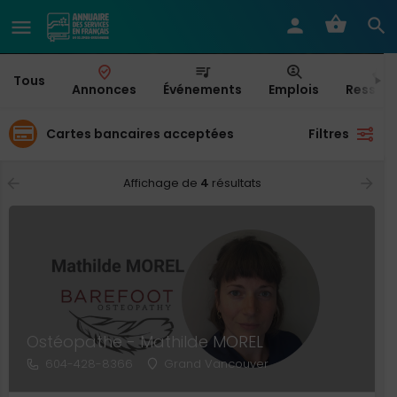
Tous
Annonces
Événements
Emplois
Ressou
Cartes bancaires acceptées
Filtres
Affichage de
4
résultats
Ostéopathe - Mathilde MOREL
604-428-8366
Grand Vancouver