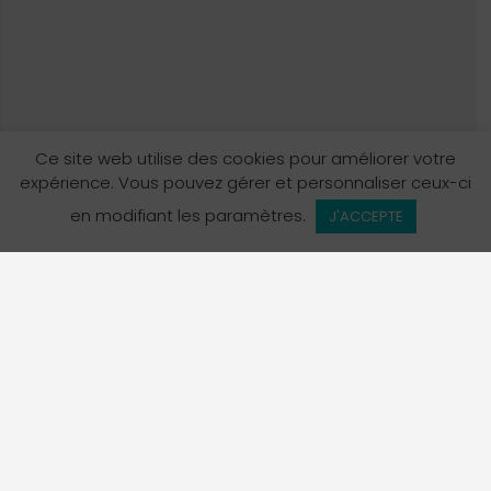
Ce site web utilise des cookies pour améliorer votre
expérience. Vous pouvez gérer et personnaliser ceux-ci
Vue de la carte
en modifiant les paramètres.
J'ACCEPTE