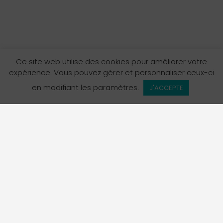
Ce site web utilise des cookies pour améliorer votre
expérience. Vous pouvez gérer et personnaliser ceux-ci
en modifiant les paramètres.
J'ACCEPTE
L’Annuaire des services en français en Colombie-
Britannique est un projet de La Fédération des
francophones de la Colombie-Britannique, organisme
porte-parole officiel de la communauté francophone de
la province.