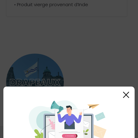
• Produit vierge provenant d’Inde
×
(6)
Drapeaux