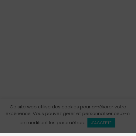
Ce site web utilise des cookies pour améliorer votre
expérience. Vous pouvez gérer et personnaliser ceux-ci
en modifiant les paramètres.
J'ACCEPTE