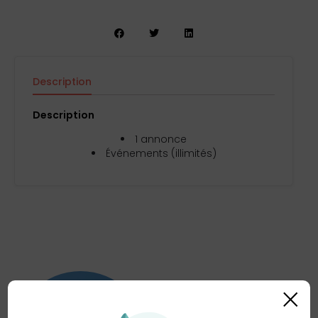
Description
Avis (0)
Description
1 annonce
Événements (illimités)
×