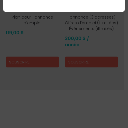
Annonce D’emploi
Formule Intégrale
Plan pour 1 annonce
1 annonce (3 adresses)
d'emploi
Offres d’emploi (illimitées)
Événements (illimités)
119,00
$
300,00
$
/
année
SOUSCRIRE
SOUSCRIRE