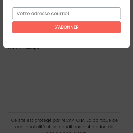
Email
*
Votre adresse courriel
Ce site est protégé par reCAPTCHA. La
politique de confidentialité
et
les
conditions d'utilisation
de Google s’appliquent.
Votre message
Ce site est protégé par reCAPTCHA. La
politique de
confidentialité
et les
conditions d'utilisation
de