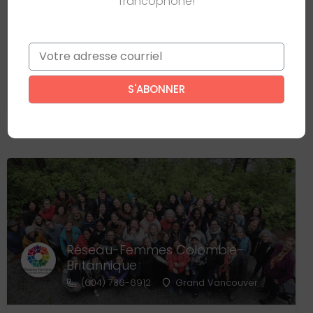
francophone!
Ce site est protégé par reCAPTCHA. La
politique de
confidentialité
et les
conditions d'utilisation
de
Google s’appliquent.
Email
*
Ce site est protégé par reCAPTCHA. La
politique de confidentialité
et
les
conditions d'utilisation
de Google s’appliquent.
Réseau-Femmes Colombie-
Britannique
(604) 736-6912
Grand Vancouver