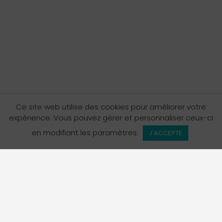
Ce site web utilise des cookies pour améliorer votre
expérience. Vous pouvez gérer et personnaliser ceux-ci
en modifiant les paramètres.
J'ACCEPTE