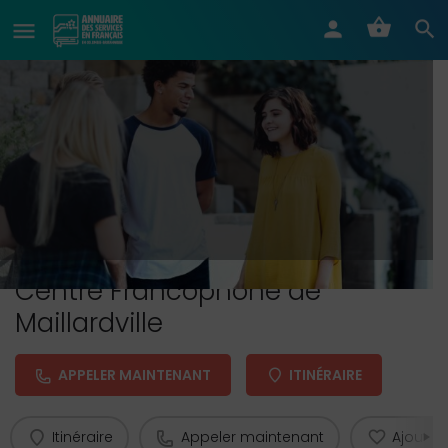
Centre Francophone de
Maillardville
APPELER MAINTENANT
ITINÉRAIRE
Itinéraire
Appeler maintenant
Ajouter 