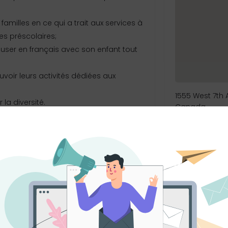
s familles en ce qui a trait aux services à
es préscolaires;
muser en français avec son enfant tout
oir leurs activités dédiées aux
1555 West 7th 
la diversité.
Canada
on des parents francophones de Colombie-
artenaires financiers et communautaires
ssibles à l’ensemble des familles
Contacter
teliers sont accessibles à toutes les
Votre nom
t offerts en ligne, via Zoom.
Votre adresse 