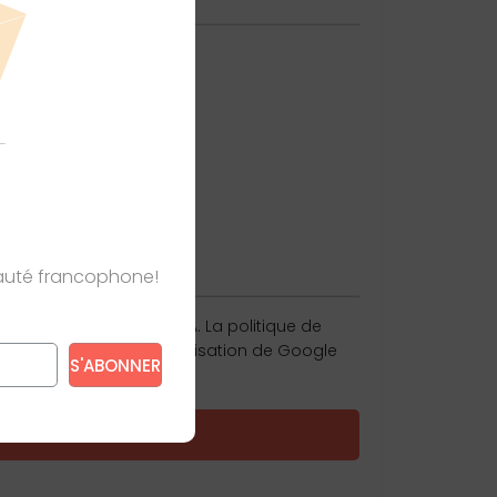
e
nauté francophone!
st protégé par reCAPTCHA. La
politique de
ité
et les
conditions d'utilisation
de Google
s’appliquent.
e s’appliquent.