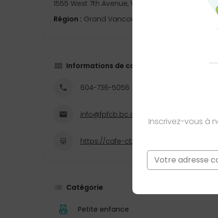
1555 West 7th Avenue, Vancouver, BC, Canada
Région :
Grand Vancouver
Informations de contact
604-736-5056
info@fpfcb.bc.ca
Inscrivez-vous à 
https://cafe-cb.ca/
Email
*
Ce site est prot
Catégorie
Petite enfance