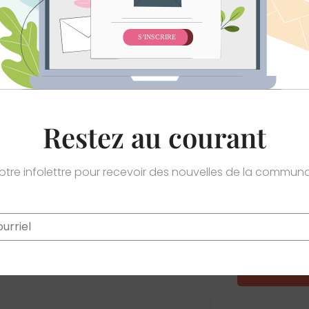
Votre messag
Restez au courant
notre infolettre pour recevoir des nouvelles de la commu
Ce site e
confidential
égé par reCAPTCHA. La
politique de confidentialité
et les
conditions d'utilisation
de Googl