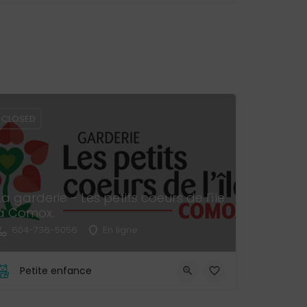
CLOSED
La garderie - Les petits coeurs de l'île
à Comox.
604-736-5056
En ligne
Petite enfance