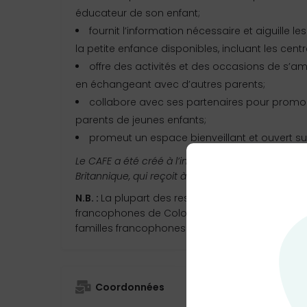
éducateur de son enfant;
fournit l’information nécessaire et aiguille le
la petite enfance disponibles, incluant les centr
offre des activités et des occasions de s’a
en échangeant avec d’autres parents;
collabore avec ses partenaires pour promouv
parents de jeunes enfants;
promeut un espace bienveillant et ouvert sur 
Le CAFE a été créé à l’initiative de la Fédérati
Britannique, qui reçoit à cet égard, l’appui de p
N.B. :
La plupart des ressources CAFE sont acce
francophones de Colombie-Britannique, et les a
familles francophones de la province, car ils son
Coordonnées