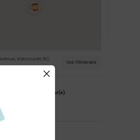
Avenue, Vancouver, BC,
Voir l’itinéraire
×
 directement l'annonceur(e)
courriel