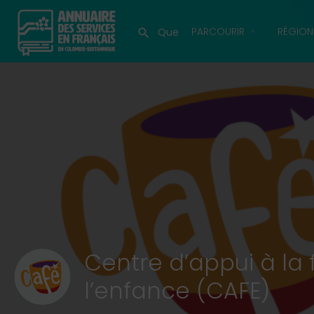
PARCOURIR
RÉGION
Centre d’appui à la 
l’enfance (CAFE)