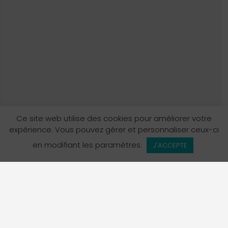
Ce site web utilise des cookies pour améliorer votre
expérience. Vous pouvez gérer et personnaliser ceux-ci
Vue de la carte
en modifiant les paramètres.
J'ACCEPTE