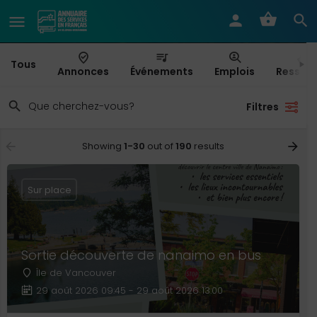
Tous
Annonces
Événements
Emplois
Ressou
Filtres
Showing
1-30
out of
190
results
Sur place
Sortie découverte de nanaimo en bus
Île de Vancouver
29 août 2026 09:45 - 29 août 2026 13:00