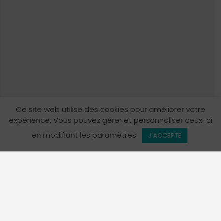
Ce site web utilise des cookies pour améliorer votre
expérience. Vous pouvez gérer et personnaliser ceux-ci
Vue de la carte
en modifiant les paramètres.
J'ACCEPTE