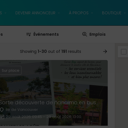
S
DEVENIR ANNONCEUR
À PROPOS
BOUTIQUE
es
Événements
Emplois
Showing
1-30
out of
191
results
Sur place
Sortie découverte de nanaimo en bus
Île de Vancouver
29 août 2026 09:45 - 29 août 2026 13:00