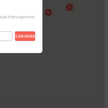
8
16
nauté francophone!
e s’appliquent.