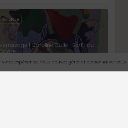
Sur place
Vernissage | Caroline Guille | Sortir du
Cadre
Grand Vancouver
r votre expérience. Vous pouvez gérer et personnaliser ceux
17 septembre 2026 18:00 - 17 septembre 2026 20:00
Arts et culture
Devenir annonceur
Contactez-nous!
Sur place
Nos formules
1575, 7e Avenue Ou
Vancouver (C.-B.) 
Comment ça fonctionne
Boîte à outils des annonceurs