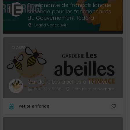
Enseignant·e de français langue
seconde pour les fonctionnaires
du Gouvernement fédéra
Grand Vancouver
CLOSED
Garderie Les abeilles à Terrace
604-736-5056
Côte Nord et Nechako
Petite enfance