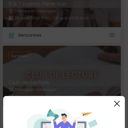
5 à 7 Franco Penticton
Thompson-Okanagan
28 août 2026 17:00 - 28 août 2026 19:00
Rencontres
Sur place
Club de Lecture
Thompson-Okanagan
22 août 2026 12:30 - 22 août 2026 14:00
×
Arts et culture