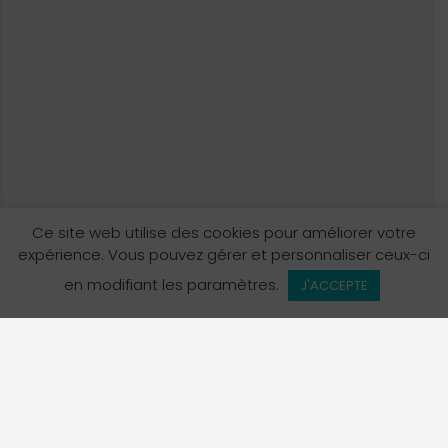
Ce site web utilise des cookies pour améliorer votre
expérience. Vous pouvez gérer et personnaliser ceux-ci
Vue de la carte
en modifiant les paramètres.
J'ACCEPTE