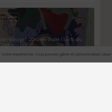
Sur place
Vernissage | Caroline Guille | Sortir du
Cadre
Grand Vancouver
r votre expérience. Vous pouvez gérer et personnaliser ceux
17 septembre 2026 18:00 - 17 septembre 2026 20:00
Arts et culture
Devenir annonceur
Contactez-nous!
Sur place
Nos formules
1575, 7e Avenue Ou
Vancouver (C.-B.) 
Comment ça fonctionne
Boîte à outils des annonceurs