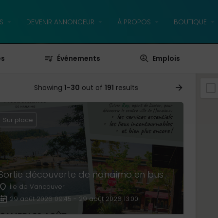
S
DEVENIR ANNONCEUR
À PROPOS
BOUTIQUE
es
Événements
Emplois
Showing
1-30
out of
191
results
Sur place
Sortie découverte de nanaimo en bus
Île de Vancouver
29 août 2026 09:45 - 29 août 2026 13:00