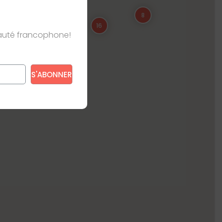
8
16
nauté francophone!
e s’appliquent.