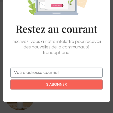
Restez au courant
Inscrivez-vous à notre infolettre pour recevoir
des nouvelles de la communauté
francophone!
Les petits
Hoodies
Collection des
80 ans
Email
*
Ce site est protégé par reCAPTCHA. La
politique de confidentialité
et
les
conditions d'utilisation
de Google s’appliquent.