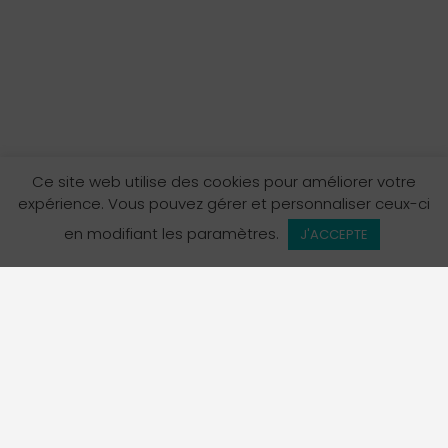
Ce site web utilise des cookies pour améliorer votre
expérience. Vous pouvez gérer et personnaliser ceux-ci
en modifiant les paramètres.
J'ACCEPTE