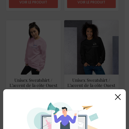
VOIR LE PRODUIT
VOIR LE PRODUIT
Unisex Sweatshirt /
Unisex Sweatshirt /
L’accent de la côte Ouest
L’accent de la côte Ouest
Edition Clair
Noir & Nuance
×
36,00
$
–
47,00
$
36,00
$
–
47,00
$
VOIR LE PRODUIT
VOIR LE PRODUIT