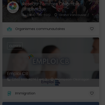
Réseau-Femmes Colombie-
Britannique
(604) 736-6912
Grand Vancouver
Organismes communautaires
CLOSED
Emploi CB
(250) 860-4074 / ext. 3
Thompson-Okanagan
Immigration