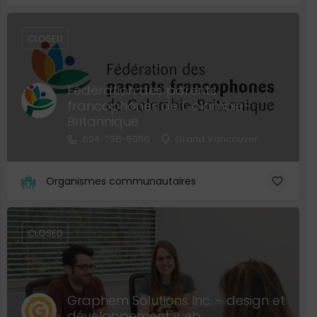
CLOSED
Fédération des parents
francophones de Colombie-
Britannique
604-736-5056
Grand Vancouver
Organismes communautaires
CLOSED
Graphem Solutions Inc. - design et
développement web