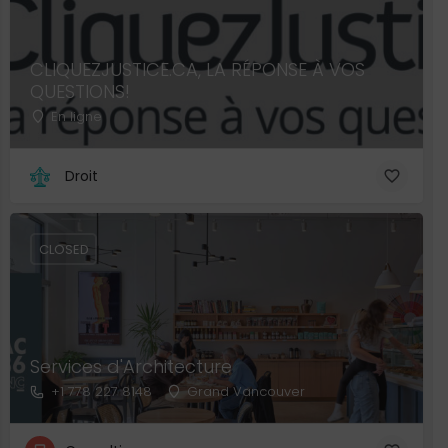
CLIQUEZJUSTICE.CA, LA RÉPONSE À VOS
QUESTIONS!
En ligne
Droit
CLOSED
Services d'Architecture
+1 778 227 8148
Grand Vancouver