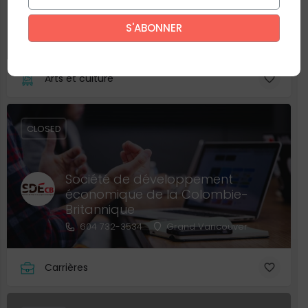
Théâtre la Seizième
Ce site est protégé par reCAPTCHA. La
politique de confidentialité
et
604-736-2616
Grand Vancouver
les
conditions d'utilisation
de Google s’appliquent.
Arts et culture
CLOSED
Société de développement
économique de la Colombie-
Britannique
604 732-3534
Grand Vancouver
Carrières