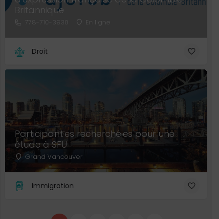
Britannique
778-710-3930
En ligne
Droit
Participant·es recherché·es pour une
étude à SFU
Grand Vancouver
Immigration