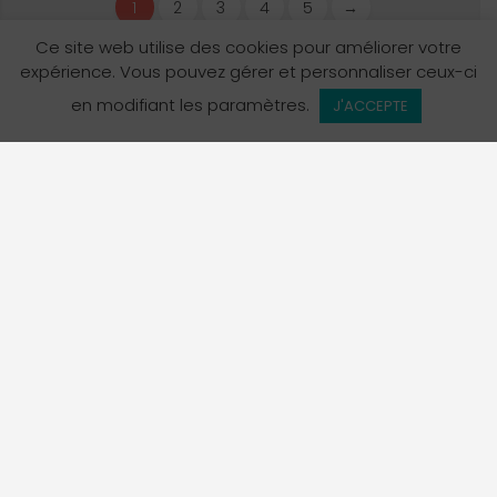
1
2
3
4
5
→
Ce site web utilise des cookies pour améliorer votre
expérience. Vous pouvez gérer et personnaliser ceux-ci
Vue de la carte
en modifiant les paramètres.
J'ACCEPTE
L’Annuaire des services en français en Colombie-
Britannique est un projet de La Fédération des
francophones de la Colombie-Britannique, organisme
porte-parole officiel de la communauté francophone de
la province.
Suivez-nous sur Instagram!