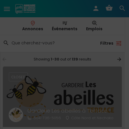
Annonces
Événements
Emplois
Filtres
Showing
1-30
out of
139
results
CLOSED
Garderie Les abeilles à Terrace
604-736-5056
Côte Nord et Nechako