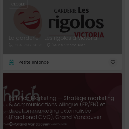
CLOSED
La garderie - Les rigolos à Victoria
604-736-5056
Île de Vancouver
Petite enfance
PichPich Marketing — Stratège marketing
& communications bilingue (FR/EN) et
direction marketing externalisée
(Fractional CMO), Grand Vancouver
Grand Vancouver