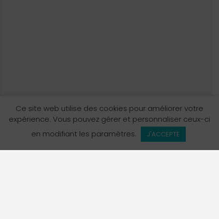
Ce site web utilise des cookies pour améliorer votre
expérience. Vous pouvez gérer et personnaliser ceux-ci
Vue de la carte
en modifiant les paramètres.
J'ACCEPTE